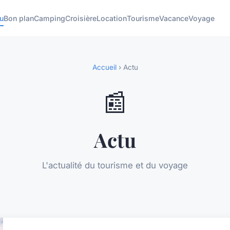
u
Bon plan
Camping
Croisière
Location
Tourisme
Vacance
Voyage
Accueil
› Actu
📰
Actu
L'actualité du tourisme et du voyage